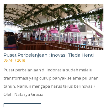
WHO WE ARE
SERVICES
PROJECTS
CASE STUDIES
PEOPLE
BLOG
CONTACT
Pusat Perbelanjaan : Inovasi Tiada Henti
05 APR 2018
Pusat perbelanjaan di Indonesia sudah melalui
transformasi yang cukup banyak selama puluhan
tahun. Namun mengapa harus terus berinovasi?
Oleh: Natasya Gracia