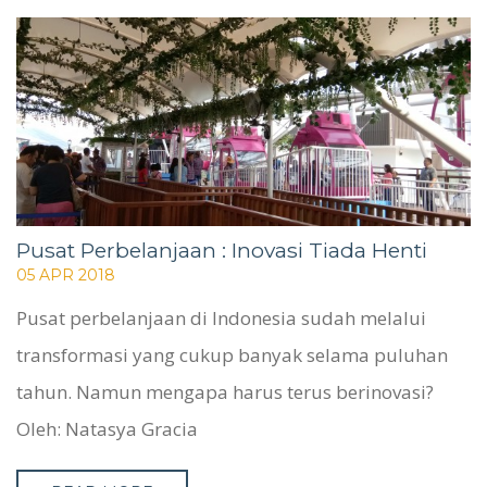
WHO WE ARE
SERVICES
PROJECTS
CASE STUDIES
PEOPLE
BLOG
CONTACT
Pusat Perbelanjaan : Inovasi Tiada Henti
05 APR 2018
Pusat perbelanjaan di Indonesia sudah melalui
transformasi yang cukup banyak selama puluhan
tahun. Namun mengapa harus terus berinovasi?
Oleh: Natasya Gracia